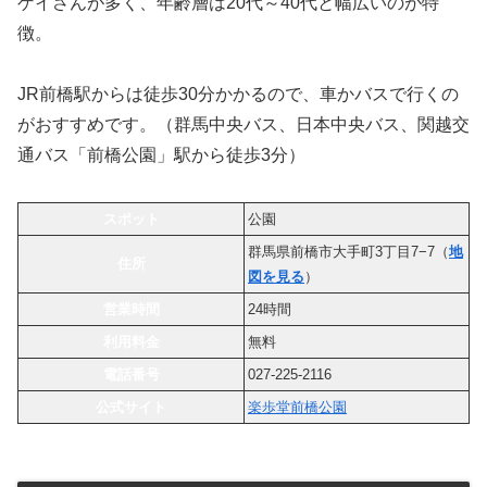
ゲイさんが多く、年齢層は20代～40代と幅広いのが特
徴。
JR前橋駅からは徒歩30分かかるので、車かバスで行くの
がおすすめです。（群馬中央バス、日本中央バス、関越交
通バス「前橋公園」駅から徒歩3分）
スポット
公園
群馬県前橋市大手町3丁目7−7（
地
住所
図を見る
）
営業時間
24時間
利用料金
無料
電話番号
027-225-2116
公式サイト
楽歩堂前橋公園