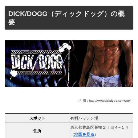
DICK/DOGG（ディックドッグ）の概
要
（引用：http://www.dickdogg.com/wp/）
スポット
有料ハッテン場
東京都豊島区巣鴨２丁目４−１４
住所
（
地図を見る
）