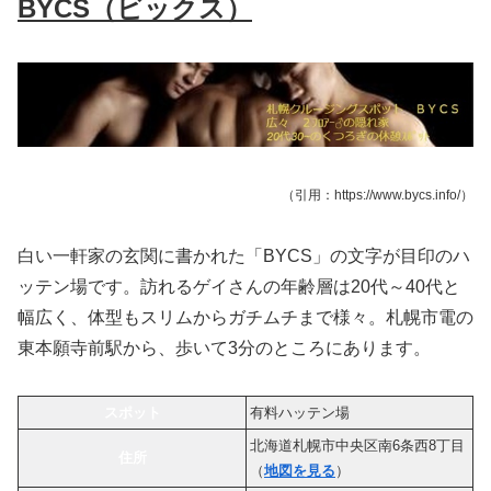
BYCS（ビックス）
（引用：https://www.bycs.info/）
白い一軒家の玄関に書かれた「BYCS」の文字が目印のハ
ッテン場です。訪れるゲイさんの年齢層は20代～40代と
幅広く、体型もスリムからガチムチまで様々。札幌市電の
東本願寺前駅から、歩いて3分のところにあります。
スポット
有料ハッテン場
北海道札幌市中央区南6条西8丁目
住所
（
地図を見る
）