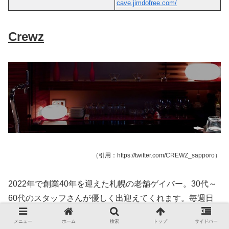
cave.jimdofree.com/
Crewz
（引用：https://twitter.com/CREWZ_sapporo）
2022年で創業40年を迎えた札幌の老舗ゲイバー。30代～
60代のスタッフさんが優しく出迎えてくれます。毎週日
曜日には、お客さんも交えテニスの練習を開催。
メニュー
ホーム
検索
トップ
サイドバー