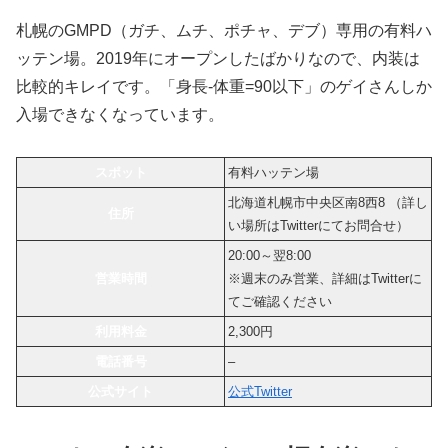
札幌のGMPD（ガチ、ムチ、ポチャ、デブ）専用の有料ハ
ッテン場。2019年にオープンしたばかりなので、内装は
比較的キレイです。「身長-体重=90以下」のゲイさんしか
入場できなくなっています。
スポット
有料ハッテン場
北海道札幌市中央区南8西8 （詳し
住所
い場所はTwitterにてお問合せ）
20:00～翌8:00
営業時間
※週末のみ営業、詳細はTwitterに
てご確認ください
利用料金
2,300円
電話番号
–
公式サイト
公式Twitter