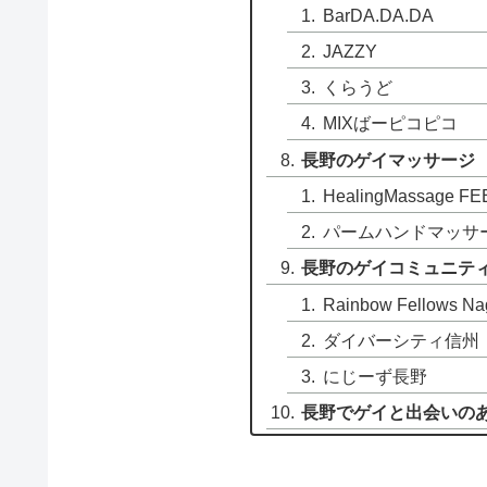
BarDA.DA.DA
JAZZY
くらうど
MIXばーピコピコ
長野のゲイマッサージ
HealingMassage FE
パームハンドマッサ
長野のゲイコミュニテ
Rainbow Fellows N
ダイバーシティ信州
にじーず長野
長野でゲイと出会いの