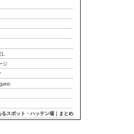
EL
ージ
ィ
agano
あるスポット・ハッテン場｜まとめ