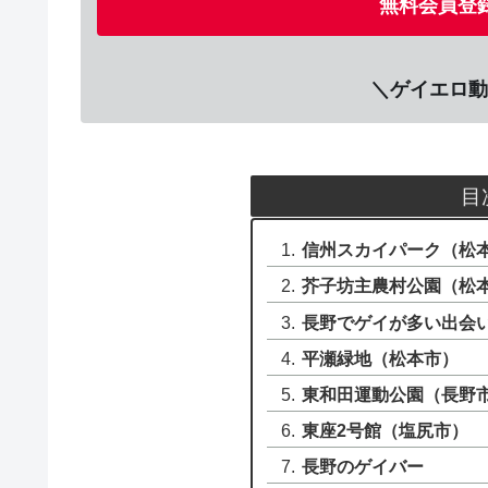
無料会員登録
＼ゲイエロ動
目
信州スカイパーク（松
芥子坊主農村公園（松
長野でゲイが多い出会
平瀬緑地（松本市）
東和田運動公園（長野
東座2号館（塩尻市）
長野のゲイバー