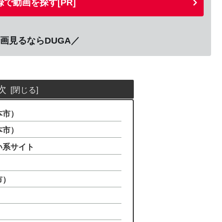
で動画を探す[PR]
画見るならDUGA／
次
本市）
本市）
い系サイト
市）