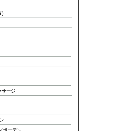
）
市）
ッサージ
ワン
ンズボーデン