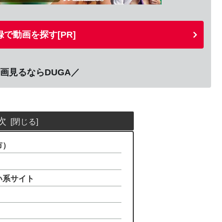
で動画を探す[PR]
画見るならDUGA／
次
市）
い系サイト