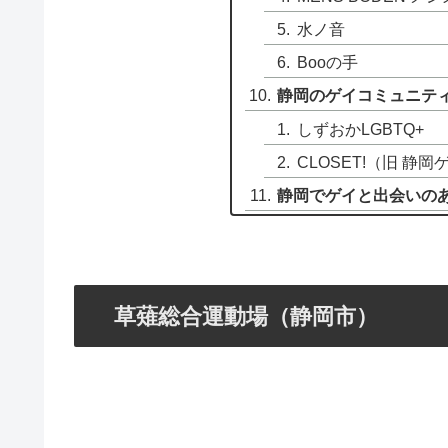
水ノ音
Booの手
静岡のゲイコミュニテ
しずおかLGBTQ+
CLOSET!（旧 静
静岡でゲイと出会いの
草薙総合運動場（静岡市）